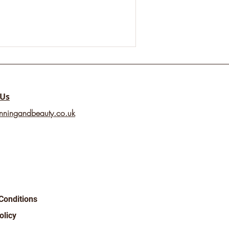
 Us
nningandbeauty.co.uk
Conditions
olicy